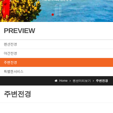
PREVIEW
펜션전경
야간전경
주변전경
특별한서비스
Home
펜션미리보기
주변전경
주변전경