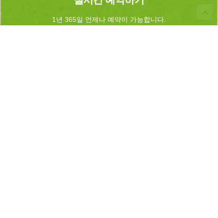
1년 365일 언제나 예약이 가능합니다.
실시간 예약과 전화예약을 하실수 있습니다.
Home
로그인
회원가입
마이페이지
이용약관
개인정보 취급방침
이메일무단수집거부
이용문의
Admin
INFORMATION
상호명 :
로뎀트리
대표자명 : 석인애
주소 : 강원도 삼척시 근덕면 용화길 28-7
대표전화 : 010-3673-8613