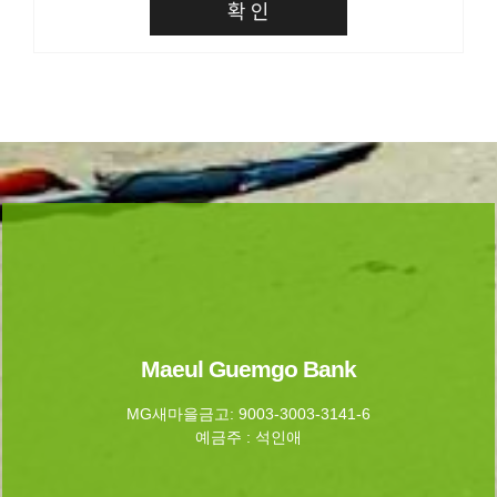
확 인
Maeul Guemgo Bank
MG새마을금고: 9003-3003-3141-6
예금주 : 석인애