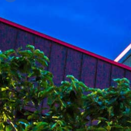
경
안
변
포
내
관
토
광
앨
범