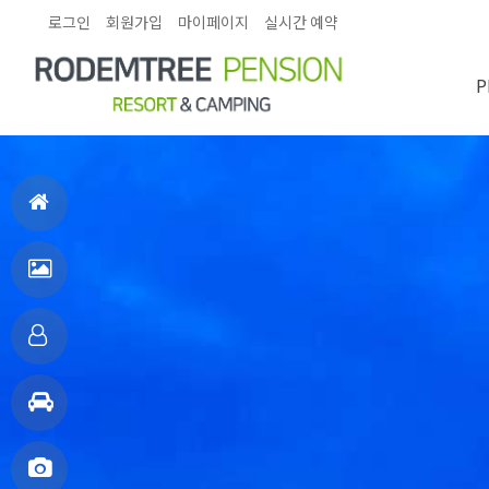
로그인
회원가입
마이페이지
실시간 예약
P
펜션
홈
으
펜
로
션
객
전
실
주