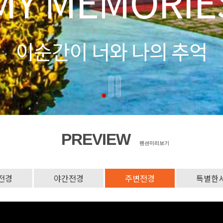
PREVIEW
펜션미리보기
전경
야간전경
주변전경
특별한