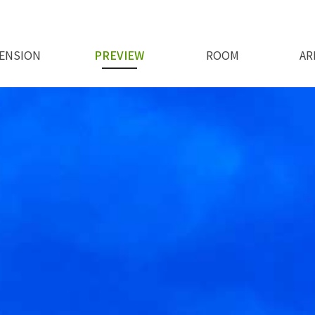
ENSION
PREVIEW
ROOM
AR
지기 인사말
오시는길
특별한서비스
펜션전경
야간전경
주변전경
전체보기
100호
201호
202호
203호
205호
301호
302호
주