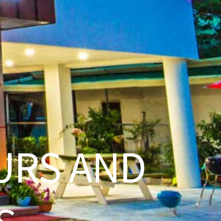
URS AND
S