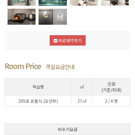
바로예약하기
Room Price
객실요금안내
인원
객실명
㎡
(기준/최대)
205호 온돌식 (오션뷰)
27㎡
2 / 4 명
비수기요금