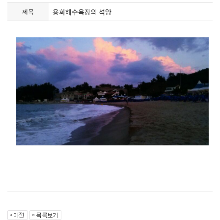
용화해수욕장의 석양
제목