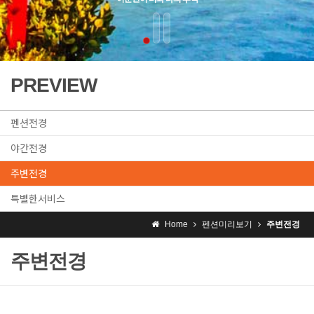
PREVIEW
펜션전경
야간전경
주변전경
특별한서비스
Home
펜션미리보기
주변전경
주변전경